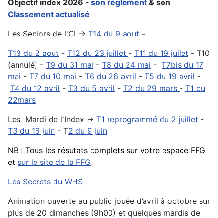
Objectif index 2026 -
son règlement
& son
Classement actualisé
Les Seniors de l'OI ->
T14 du 9 aout
-
T13 du 2 aout
-
T12 du 23 juillet
-
T11 du 19 juilet
- T10
(annulé) -
T9 du 31 mai
-
T8 du 24 mai
-
T7bis du 17
mai
-
T7 du 10 mai
-
T6 du 26 avril
-
T5 du 19 avril
-
T4 du 12 avril
-
T3 du 5 avril
-
T2 du 29 mars
-
T1 du
22mars
Les Mardi de l'Index ->
T1 reprogrammé du 2 juillet
-
T3 du 16 juin
- T
2 du 9 juin
NB : Tous les résutats complets sur votre espace FFG
et
sur le site de la FFG
Les Secrets du WHS
Animation ouverte au public jouée d’avril à octobre sur
plus de 20 dimanches (9h00) et quelques mardis de