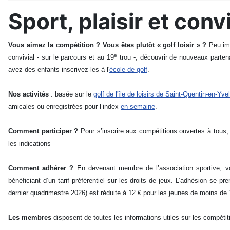
Sport, plaisir et convi
Vous aimez la compétition ? Vous êtes plutôt « golf loisir » ?
Peu imp
e
convivial - sur le parcours et au 19
trou -, découvrir de nouveaux parten
avez des enfants inscrivez-les à l'
école de golf
.
Nos activités
: basée sur le
golf de l'île de loisirs de Saint-Quentin-en-Yve
amicales ou enregistrées pour l’index
en semaine
.
Comment participer ?
Pour s’inscrire aux compétitions ouvertes à tous, i
les indications
Comment adhérer ?
En devenant membre de l’association sportive, v
bénéficiant d’un tarif préférentiel sur les droits de jeux. L’adhésion se pr
dernier quadrimestre 2026) est réduite à 12 € pour les jeunes de moins de
Les membres
disposent de toutes les informations utiles sur les compéti