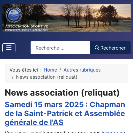
Rechercher
Rechercher
Vous êtes ici :
Home
Autres rubriques
News association (reliquat)
News association (reliquat)
Samedi 15 mars 2025 : Chapman
de la Saint-Patrick et Assemblée
générale de l'AS
Vous avez jusqu'à mercredi soir pour vous
inscrire au