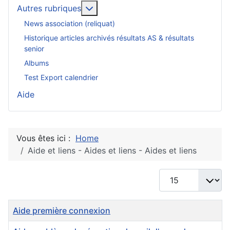
En savoir plus : Autres rubriques
Autres rubriques
News association (reliquat)
Historique articles archivés résultats AS & résultats
senior
Albums
Test Export calendrier
Aide
Vous êtes ici :
Home
Aide et liens - Aides et liens - Aides et liens
Afficher #
Titre
Aide première connexion