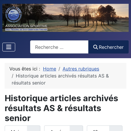
Rechercher
Rechercher
Vous êtes ici :
Home
Autres rubriques
Historique articles archivés résultats AS &
résultats senior
Historique articles archivés
résultats AS & résultats
senior
Mois
Année
Afficher #
Filtres de recherche