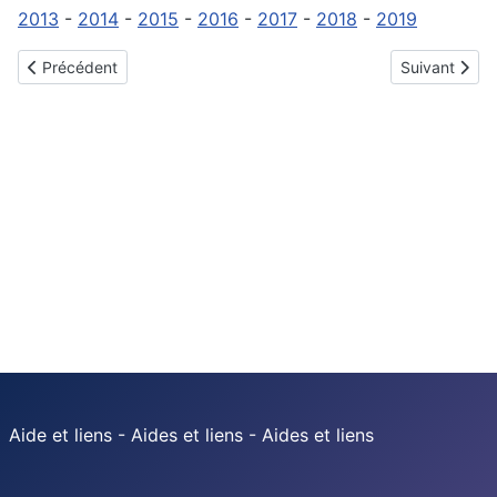
2013
-
2014
-
2015
-
2016
-
2017
-
2018
-
2019
Article précédent : Chapman du 11 février
Article suivan
Précédent
Suivant
Aide et liens - Aides et liens - Aides et liens